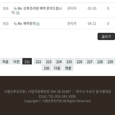
916
Re: 산후조리원 예약 문의드립니
관리자
03-30
0
다.
915
Re: 예약문의
관리자
04-21
0
글쓰기
처음
이전
221
222
223
224
225
226
227
228
229
230
다음
맨끝
시엘산후조리원 | 사업자등록번호 594-36-01497
│ 대구시 수성구 달구벌대로
3316 | TEL 053-241-1009.
Copyrightⓒ 시엘산후조리원.All Rights Reserved.