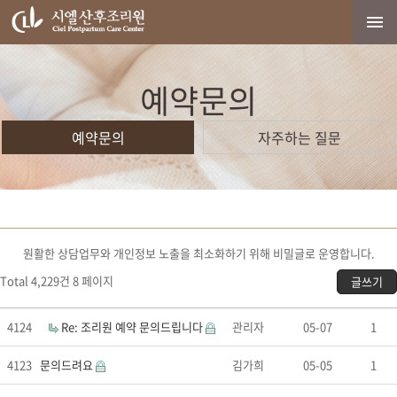
예약문의
예약문의
자주하는 질문
원활한 상담업무와 개인정보 노출을 최소화하기 위해 비밀글로 운영합니다.
Total 4,229건
8 페이지
글쓰기
4124
Re: 조리원 예약 문의드립니다
관리자
05-07
1
4123
문의드려요
김가희
05-05
1