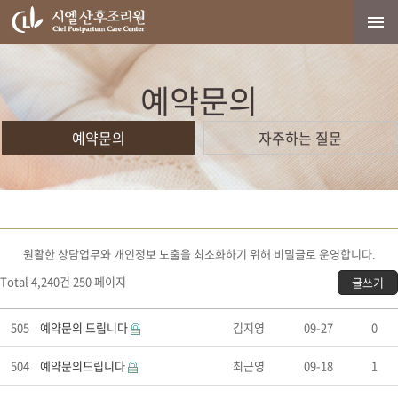
예약문의
예약문의
자주하는 질문
원활한 상담업무와 개인정보 노출을 최소화하기 위해 비밀글로 운영합니다.
Total 4,240건
250 페이지
글쓰기
505
예약문의 드립니다
김지영
09-27
0
504
예약문의드립니다
최근영
09-18
1